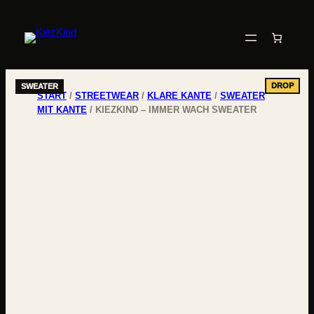
START
/
STREETWEAR
/
KLARE KANTE
/
SWEATER
MIT KANTE
/ KIEZKIND – IMMER WACH SWEATER