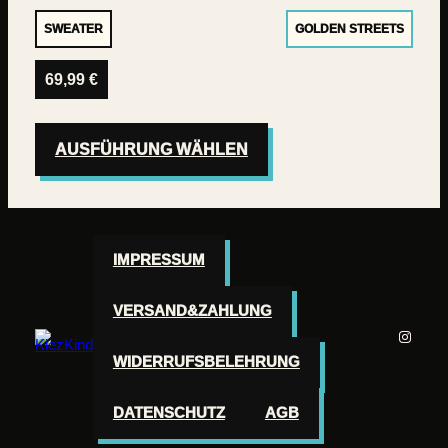
SWEATER
GOLDEN STREETS
69,99
€
AUSFÜHRUNG WÄHLEN
IMPRESSUM
VERSAND&ZAHLUNG
Instag
WIDERRUFSBELEHRUNG
DATENSCHUTZ
AGB