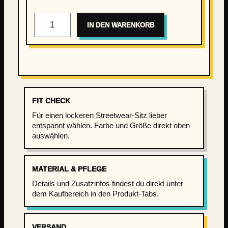
K
IN DEN WARENKORB
i
e
z
K
i
n
d
FIT CHECK
–
Für einen lockeren Streetwear-Sitz lieber
I
entspannt wählen. Farbe und Größe direkt oben
m
auswählen.
m
e
MATERIAL & PFLEGE
r
W
Details und Zusatzinfos findest du direkt unter
dem Kaufbereich in den Produkt-Tabs.
a
c
h
VERSAND