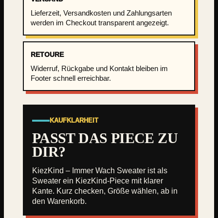
S
w
Lieferzeit, Versandkosten und Zahlungsarten
werden im Checkout transparent angezeigt.
e
a
t
RETOURE
e
r
Widerruf, Rückgabe und Kontakt bleiben im
Footer schnell erreichbar.
M
e
n
g
KAUFKLARHEIT
e
PASST DAS PIECE ZU
DIR?
KiezKind – Immer Wach Sweater ist als
Sweater ein KiezKind-Piece mit klarer
Kante. Kurz checken, Größe wählen, ab in
den Warenkorb.