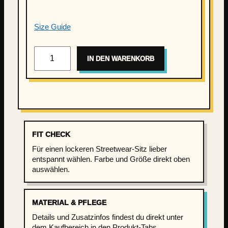
Size Guide
K
IN DEN WARENKORB
i
e
z
K
i
n
d
FIT CHECK
–
Für einen lockeren Streetwear-Sitz lieber
E
entspannt wählen. Farbe und Größe direkt oben
i
auswählen.
n
a
MATERIAL & PFLEGE
n
d
Details und Zusatzinfos findest du direkt unter
dem Kaufbereich in den Produkt-Tabs.
e