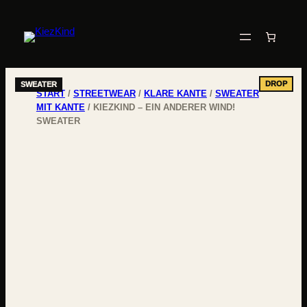
START
/
STREETWEAR
/
KLARE KANTE
/
SWEATER
MIT KANTE
/ KIEZKIND – EIN ANDERER WIND!
SWEATER