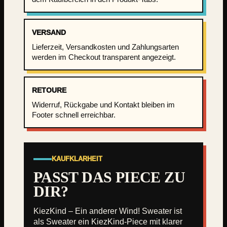
r
e
VERSAND
r
W
Lieferzeit, Versandkosten und Zahlungsarten
werden im Checkout transparent angezeigt.
i
n
d
RETOURE
!
S
Widerruf, Rückgabe und Kontakt bleiben im
Footer schnell erreichbar.
w
e
a
t
KAUFKLARHEIT
e
PASST DAS PIECE ZU
r
M
DIR?
e
n
KiezKind – Ein anderer Wind! Sweater ist
g
als Sweater ein KiezKind-Piece mit klarer