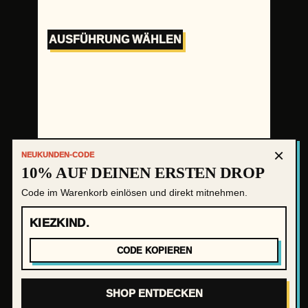
AUSFÜHRUNG WÄHLEN
×
NEUKUNDEN-CODE
10% AUF DEINEN ERSTEN DROP
Code im Warenkorb einlösen und direkt mitnehmen.
zzgl.
Versandkosten
1
2
3
Nächste Seite
KIEZKIND.
CODE KOPIEREN
Impressum
Versand&Zahlung
Instag
SHOP ENTDECKEN
Widerrufsbelehrung
Datenschutz
AGB