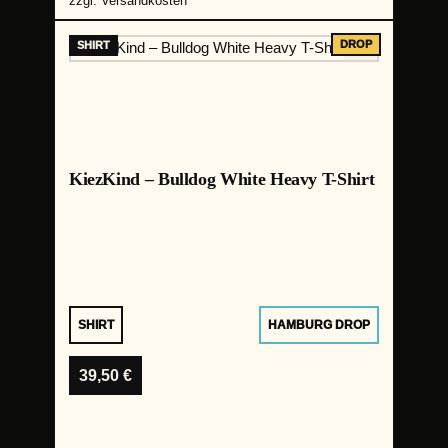
zzgl.
Versandkosten
KiezKind – Bulldog White Heavy T-Shirt
SHIRT
HAMBURG DROP
39,50
€