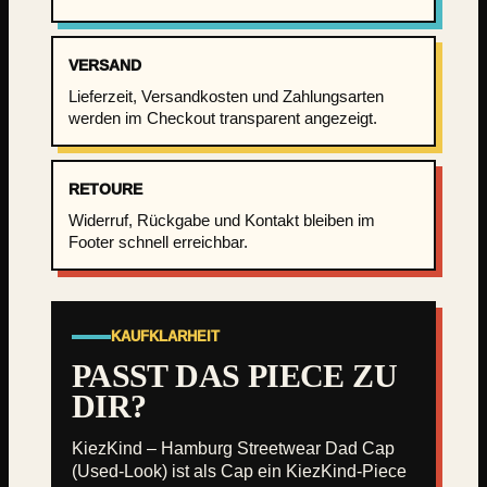
g
S
t
VERSAND
r
Lieferzeit, Versandkosten und Zahlungsarten
e
werden im Checkout transparent angezeigt.
e
t
w
RETOURE
e
Widerruf, Rückgabe und Kontakt bleiben im
a
Footer schnell erreichbar.
r
D
a
d
KAUFKLARHEIT
C
PASST DAS PIECE ZU
a
DIR?
p
(
KiezKind – Hamburg Streetwear Dad Cap
U
(Used-Look) ist als Cap ein KiezKind-Piece
s