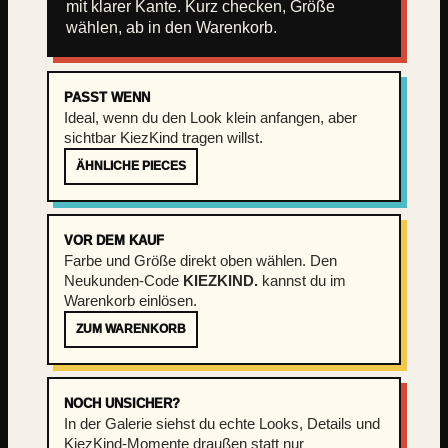
mit klarer Kante. Kurz checken, Größe
e
wählen, ab in den Warenkorb.
d
-
L
PASST WENN
o
Ideal, wenn du den Look klein anfangen, aber
o
sichtbar KiezKind tragen willst.
k
ÄHNLICHE PIECES
)
M
e
VOR DEM KAUF
n
Farbe und Größe direkt oben wählen. Den
g
Neukunden-Code
KIEZKIND.
kannst du im
e
Warenkorb einlösen.
ZUM WARENKORB
NOCH UNSICHER?
In der Galerie siehst du echte Looks, Details und
KiezKind-Momente draußen statt nur