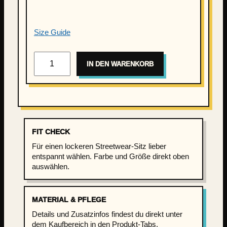
Size Guide
K
IN DEN WARENKORB
i
e
z
K
i
n
FIT CHECK
d
Für einen lockeren Streetwear-Sitz lieber
–
entspannt wählen. Farbe und Größe direkt oben
H
auswählen.
a
m
b
MATERIAL & PFLEGE
u
Details und Zusatzinfos findest du direkt unter
r
dem Kaufbereich in den Produkt-Tabs.