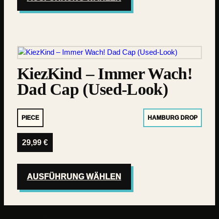
KiezKind – Immer Wach!
Dad Cap (Used-Look)
PIECE
HAMBURG DROP
29,99
€
AUSFÜHRUNG WÄHLEN