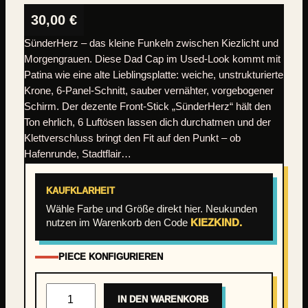
30,00
€
SünderHerz – das kleine Funkeln zwischen Kiezlicht und
Morgengrauen. Diese Dad Cap im Used-Look kommt mit
Patina wie eine alte Lieblingsplatte: weiche, unstrukturierte
Krone, 6-Panel-Schnitt, sauber vernähter, vorgebogener
Schirm. Der dezente Front-Stick „SünderHerz“ hält den
Ton ehrlich, 6 Luftösen lassen dich durchatmen und der
Klettverschluss bringt den Fit auf den Punkt – ob
Hafenrunde, Stadtflair…
KAUFKLARHEIT
Wähle Farbe und Größe direkt hier. Neukunden
nutzen im Warenkorb den Code
KIEZKIND.
PIECE KONFIGURIEREN
K
IN DEN WARENKORB
i