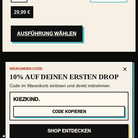
29,99
€
AUSFÜHRUNG WÄHLEN
×
IMPRESSUM
NEUKUNDEN-CODE
10% AUF DEINEN ERSTEN DROP
VERSAND&ZAHLUNG
Code im Warenkorb einlösen und direkt mitnehmen.
Instag
KIEZKIND.
WIDERRUFSBELEHRUNG
CODE KOPIEREN
DATENSCHUTZ
AGB
SHOP ENTDECKEN