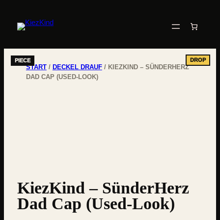
START
/
DECKEL DRAUF
/ KIEZKIND – SÜNDERHERZ
DAD CAP (USED-LOOK)
KiezKind – SünderHerz
Dad Cap (Used-Look)