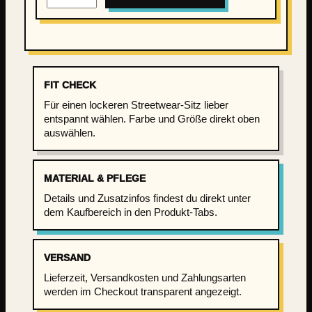
e
z
K
i
n
FIT CHECK
d
Für einen lockeren Streetwear-Sitz lieber
–
entspannt wählen. Farbe und Größe direkt oben
S
auswählen.
ü
n
d
MATERIAL & PFLEGE
e
Details und Zusatzinfos findest du direkt unter
r
dem Kaufbereich in den Produkt-Tabs.
H
e
r
VERSAND
z
Lieferzeit, Versandkosten und Zahlungsarten
D
werden im Checkout transparent angezeigt.
a