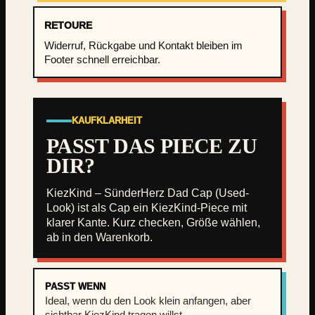
d
C
RETOURE
a
Widerruf, Rückgabe und Kontakt bleiben im
p
Footer schnell erreichbar.
(
U
s
e
KAUFKLARHEIT
d
PASST DAS PIECE ZU
-
DIR?
L
o
KiezKind – SünderHerz Dad Cap (Used-
o
Look) ist als Cap ein KiezKind-Piece mit
k
klarer Kante. Kurz checken, Größe wählen,
)
ab in den Warenkorb.
M
e
n
PASST WENN
g
Ideal, wenn du den Look klein anfangen, aber
e
sichtbar KiezKind tragen willst.