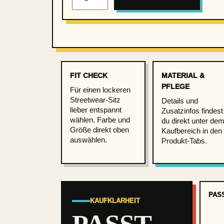
i
e
z
K
i
FIT CHECK
n
MATERIAL &
PFLEGE
Für einen lockeren
d
Streetwear-Sitz
Details und
–
lieber entspannt
Zusatzinfos findest
S
wählen. Farbe und
du direkt unter de
Größe direkt oben
Kaufbereich in den
ü
auswählen.
Produkt-Tabs.
n
d
e
r
PAS
KAUFKLARHEIT
H
e