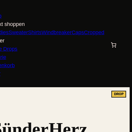
p
kt shoppen
dies
Sweater
Shirts
Windbreaker
Caps
Cropped
er
e Drops
rie
enkorb
r
SünderHerz