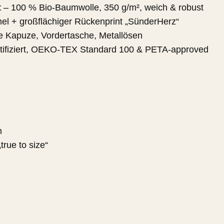
t
– 100 % Bio-Baumwolle, 350 g/m², weich & robust
el + großflächiger Rückenprint „SünderHerz“
e Kapuze, Vordertasche, Metallösen
ifiziert, OEKO-TEX Standard 100 & PETA-approved
n
true to size“