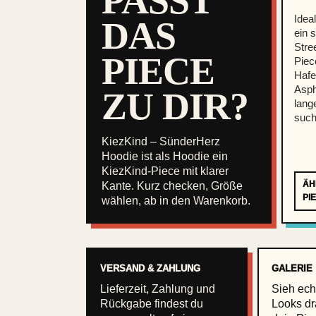
PASST
r
Idea
DAS
z
ein 
Stre
H
PIECE
Piec
o
Hafe
o
Asph
ZU DIR?
lang
d
such
i
KiezKind – SünderHerz
e
Hoodie ist als Hoodie ein
M
KiezKind-Piece mit klarer
ÄH
e
Kante. Kurz checken, Größe
PI
wählen, ab in den Warenkorb.
n
g
e
VERSAND & ZAHLUNG
GALERIE
Lieferzeit, Zahlung und
Sieh ech
Rückgabe findest du
Looks dr