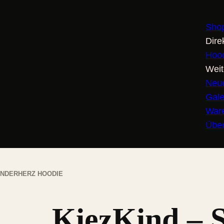
Sho
Dire
Hoo
Weit
Neu
Gale
War
Übe
SÜNDERHERZ HOODIE
KiezKind – 