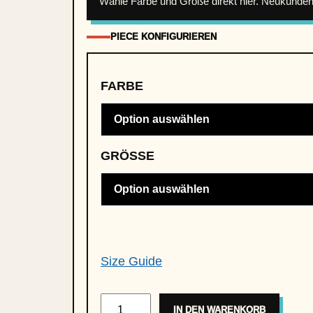
Wähle Farbe und Größe direkt hier. Neukund
PIECE KONFIGURIEREN
FARBE
GRÖSSE
Size Guide
K
IN DEN WARENKORB