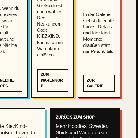
Größe direkt
l, wenn du
oben wählen.
schweres
In der Galerie
Den
etwear-
siehst du echte
Neukunden-
e für
Looks, Details
Code
nluft,
und KiezKind-
KIEZKIND.
alt und
Momente
kannst du im
e Nächte
draußen statt
Warenkorb
st.
nur Produktbild.
einlösen.
ZUM
NLICHE
WARENKOR
ZUR
ECES
B
GALERIE
ZURÜCK ZUM SHOP
te KiezKind-
Mehr Hoodies, Sweater,
außen, bevor du
Shirts und Windbreaker