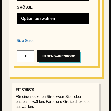
GRÖSSE
Size Guide
K
IN DEN WARENKORB
i
e
z
K
i
n
FIT CHECK
d
Für einen lockeren Streetwear-Sitz lieber
–
entspannt wählen. Farbe und Größe direkt oben
H
auswählen.
a