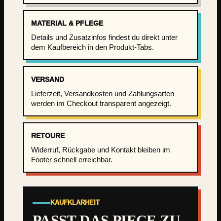
n
s
MATERIAL & PFLEGE
e
Details und Zusatzinfos findest du direkt unter
a
dem Kaufbereich in den Produkt-Tabs.
t
i
s
VERSAND
c
Lieferzeit, Versandkosten und Zahlungsarten
h
werden im Checkout transparent angezeigt.
e
s
t
RETOURE
.
Widerruf, Rückgabe und Kontakt bleiben im
2
Footer schnell erreichbar.
0
2
5
O
KAUFKLARHEIT
v
PASST DAS PIECE ZU