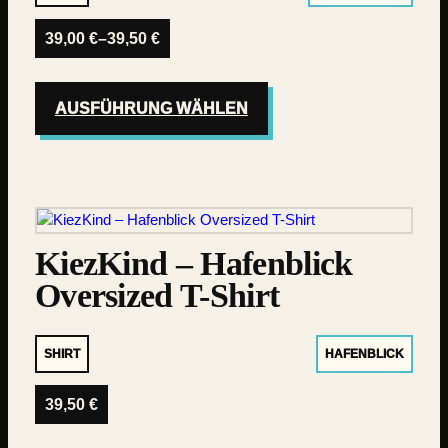
39,00
€
–
39,50
€
AUSFÜHRUNG WÄHLEN
KiezKind – Hafenblick
Oversized T-Shirt
SHIRT
HAFENBLICK
39,50
€