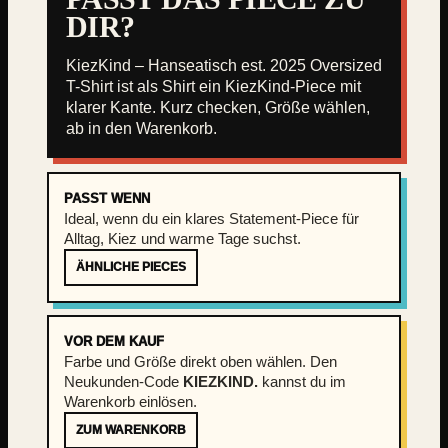
e
DIR?
r
s
KiezKind – Hanseatisch est. 2025 Oversized
i
T-Shirt ist als Shirt ein KiezKind-Piece mit
z
klarer Kante. Kurz checken, Größe wählen,
e
ab in den Warenkorb.
d
T
-
PASST WENN
S
Ideal, wenn du ein klares Statement-Piece für
h
Alltag, Kiez und warme Tage suchst.
i
ÄHNLICHE PIECES
r
t
M
VOR DEM KAUF
e
Farbe und Größe direkt oben wählen. Den
n
Neukunden-Code
KIEZKIND.
kannst du im
g
Warenkorb einlösen.
e
ZUM WARENKORB