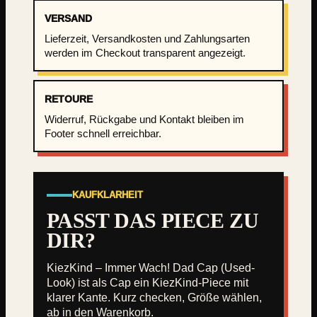
a
VERSAND
c
h
Lieferzeit, Versandkosten und Zahlungsarten
!
werden im Checkout transparent angezeigt.
D
a
RETOURE
d
C
Widerruf, Rückgabe und Kontakt bleiben im
Footer schnell erreichbar.
a
p
(
U
KAUFKLARHEIT
s
e
PASST DAS PIECE ZU
d
DIR?
-
L
KiezKind – Immer Wach! Dad Cap (Used-
o
Look) ist als Cap ein KiezKind-Piece mit
o
klarer Kante. Kurz checken, Größe wählen,
k
ab in den Warenkorb.