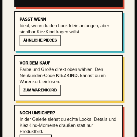
)
M
e
PASST WENN
Ideal, wenn du den Look klein anfangen, aber
n
sichtbar KiezKind tragen willst.
g
e
ÄHNLICHE PIECES
VOR DEM KAUF
Farbe und Größe direkt oben wählen. Den
Neukunden-Code
KIEZKIND.
kannst du im
Warenkorb einlösen.
ZUM WARENKORB
NOCH UNSICHER?
In der Galerie siehst du echte Looks, Details und
KiezKind-Momente draußen statt nur
Produktbild.