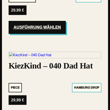
29,99
€
AUSFÜHRUNG WÄHLEN
KiezKind – 040 Dad Hat
PIECE
HAMBURG DROP
29,99
€