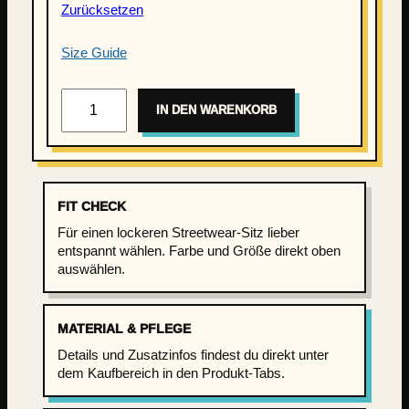
Zurücksetzen
Size Guide
K
IN DEN WARENKORB
i
e
z
K
i
FIT CHECK
n
Für einen lockeren Streetwear-Sitz lieber
d
entspannt wählen. Farbe und Größe direkt oben
–
auswählen.
I
m
MATERIAL & PFLEGE
m
e
Details und Zusatzinfos findest du direkt unter
r
dem Kaufbereich in den Produkt-Tabs.
W