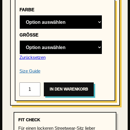
FARBE
GRÖSSE
Zurücksetzen
Size Guide
K
IN DEN WARENKORB
i
e
z
K
i
FIT CHECK
n
Für einen lockeren Streetwear-Sitz lieber