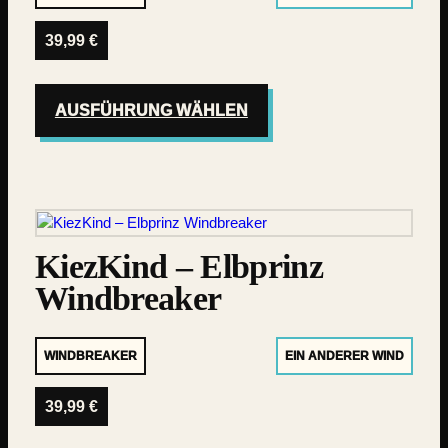
39,99
€
AUSFÜHRUNG WÄHLEN
KiezKind – Elbprinz
Windbreaker
WINDBREAKER
EIN ANDERER WIND
39,99
€