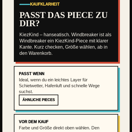
KAUFKLARHEIT
e
a
PASST DAS PIECE ZU
k
DIR?
e
r
KiezKind – hanseatisch. Windbreaker ist als
M
Windbreaker ein KiezKind-Piece mit klarer
e
Kante. Kurz checken, Größe wählen, ab in
n
den Warenkorb.
g
e
PASST WENN
Ideal, wenn du ein leichtes Layer für
Schietwetter, Hafenluft und schnelle Wege
suchst.
ÄHNLICHE PIECES
VOR DEM KAUF
Farbe und Größe direkt oben wählen. Den