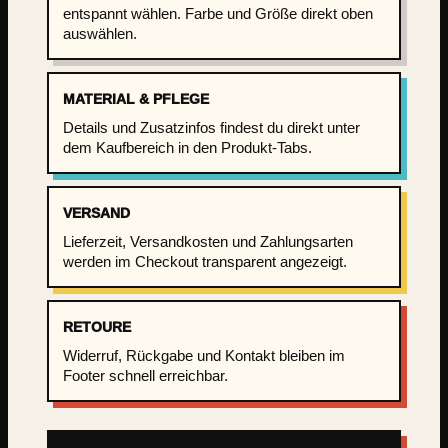
d
entspannt wählen. Farbe und Größe direkt oben
–
auswählen.
h
a
MATERIAL & PFLEGE
n
s
Details und Zusatzinfos findest du direkt unter
e
dem Kaufbereich in den Produkt-Tabs.
a
t
VERSAND
i
s
Lieferzeit, Versandkosten und Zahlungsarten
c
werden im Checkout transparent angezeigt.
h
.
RETOURE
W
i
Widerruf, Rückgabe und Kontakt bleiben im
Footer schnell erreichbar.
n
d
b
r