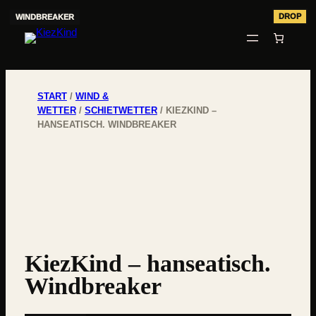
START
/
WIND &
WETTER
/
SCHIETWETTER
/ KIEZKIND –
HANSEATISCH. WINDBREAKER
KiezKind – hanseatisch.
Windbreaker