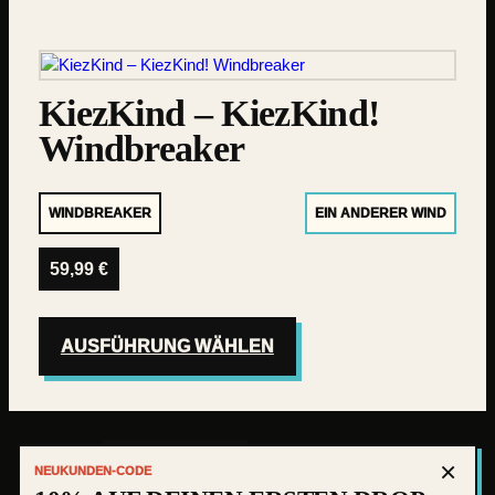
KiezKind – KiezKind!
Windbreaker
WINDBREAKER
EIN ANDERER WIND
59,99
€
AUSFÜHRUNG WÄHLEN
×
IMPRESSUM
NEUKUNDEN-CODE