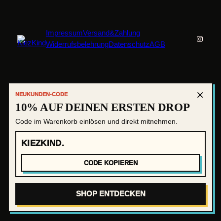
Impressum
Versand&Zahlung
Instag
Widerrufsbelehrung
Datenschutz
AGB
×
NEUKUNDEN-CODE
10% AUF DEINEN ERSTEN DROP
Code im Warenkorb einlösen und direkt mitnehmen.
KIEZKIND.
CODE KOPIEREN
SHOP ENTDECKEN