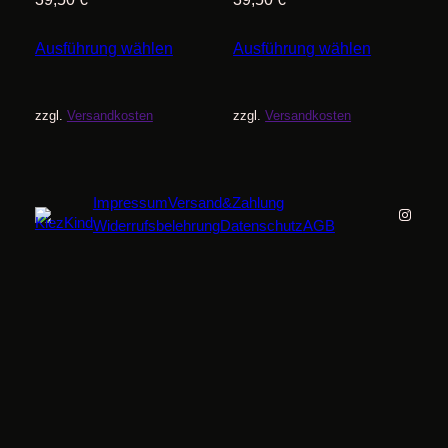
Ausführung wählen
Ausführung wählen
zzgl.
Versandkosten
zzgl.
Versandkosten
Impressum
Versand&Zahlung
Instag
Widerrufsbelehrung
Datenschutz
AGB