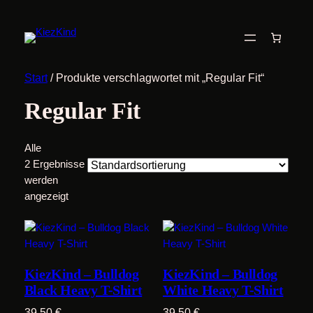
Start
/ Produkte verschlagwortet mit „Regular Fit“
Regular Fit
Alle
2 Ergebnisse
werden
angezeigt
KiezKind – Bulldog
KiezKind – Bulldog
Black Heavy T-Shirt
White Heavy T-Shirt
39,50
€
39,50
€